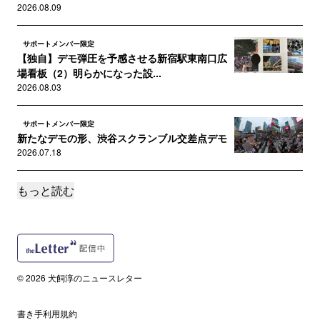
2026.08.09
サポートメンバー限定
【独自】デモ弾圧を予感させる新宿駅東南口広
場看板（2）明らかになった設...
2026.08.03
サポートメンバー限定
新たなデモの形、渋谷スクランブル交差点デモ
2026.07.18
もっと読む
サポートメンバー限定
【独自】デモ弾圧を予感させる新宿駅東南口広
場看板（1）警視庁の開示文書...
2026.07.07
サポートメンバー限定
© 2026 犬飼淳のニュースレター
石油・ナフサ「目詰まり」報道の記録
2026.07.05
書き手利用規約