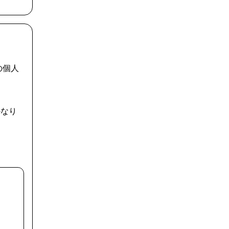
の個人
かなり