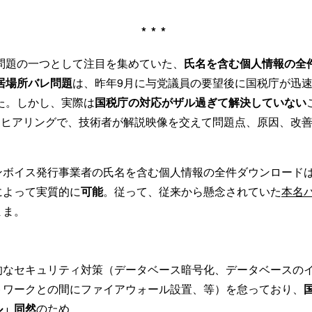
***
問題の一つとして注目を集めていた、
氏名を含む個人情報の全
居場所バレ問題
は、昨年9月に与党議員の要望後に国税庁が迅
た。しかし、実際は
国税庁の対応がザル過ぎて解決していない
連ヒアリングで、技術者が解説映像を交えて問題点、原因、改
ンボイス発行事業者の氏名を含む個人情報の全件ダウンロード
によって実質的に
可能
。従って、従来から懸念されていた
本名
まま。
的なセキュリティ対策（データベース暗号化、データベースの
トワークとの間にファイアウォール設置、等）を怠っており、
ル」同然
のため