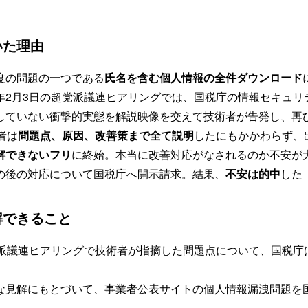
***
いた理由
度の問題の一つである
氏名を含む個人情報の全件ダウンロード
年2月3日の超党派議連ヒアリングでは、国税庁の情報セキュリ
していない衝撃的実態を解説映像を交えて技術者が告発し、再
者は
問題点、原因、改善策まで全て説明
したにもかかわらず、
解できないフリ
に終始。本当に改善対応がなされるのか不安が
の後の対応について国税庁へ開示請求。結果、
不安は的中
した
解できること
党派議連ヒアリングで技術者が指摘した問題点について、国税庁
な見解にもとづいて、事業者公表サイトの個人情報漏洩問題を