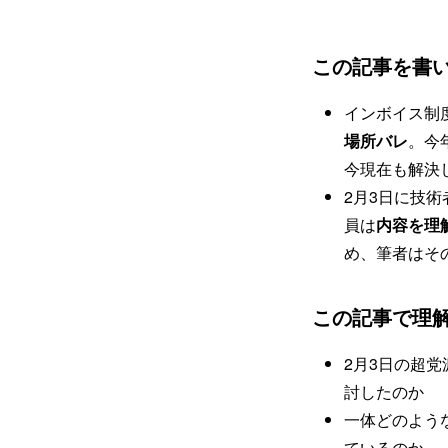
この記事を書
インボイス制
場所バレ
。今
今現在も解決
2月3日に技術
員は
内容を理
め、筆者はそ
この記事で理
2月3日の超
討したのか
一体どのよう
ているのか