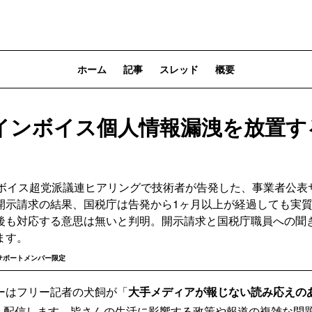
ホーム
記事
スレッド
概要
インボイス個人情報漏洩を放置す
ンボイス超党派議連ヒアリングで技術者が告発した、事業者公表
開示請求の結果、国税庁は告発から1ヶ月以上が経過しても実
後も対応する意思は無いと判明。開示請求と国税庁職員への聞
ます。
サポートメンバー限定
ーはフリー記者の犬飼が「
大手メディアが報じない読み応えの
安）配信します。皆さんの生活に影響する政策や報道の複雑な問