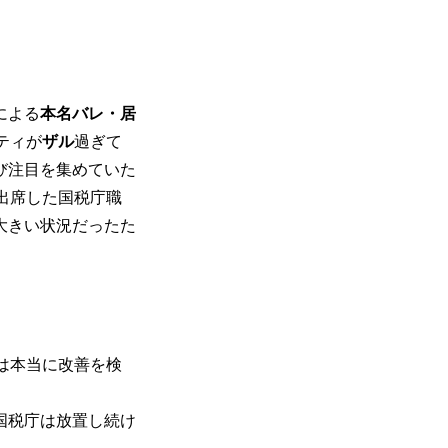
による
本名バレ・居
ティが
ザル
過ぎて
び注目を集めていた
出席した国税庁職
大きい状況だったた
は本当に改善を検
国税庁は放置し続け