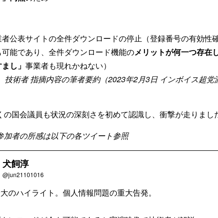
業者公表サイトの全件ダウンロードの停止（登録番号の有効性確
も可能であり、全件ダウンロード機能の
メリットが何一つ存在
すまし」
事業者も現れかねない）
技術者 指摘内容の筆者要約（2023年2月3日 インボイス超
くの国会議員も状況の深刻さを初めて認識し、衝撃が走りまし
参加者の所感は以下の各ツイート参照
犬飼淳
@jun21101016
最大のハイライト。個人情報問題の重大告発。