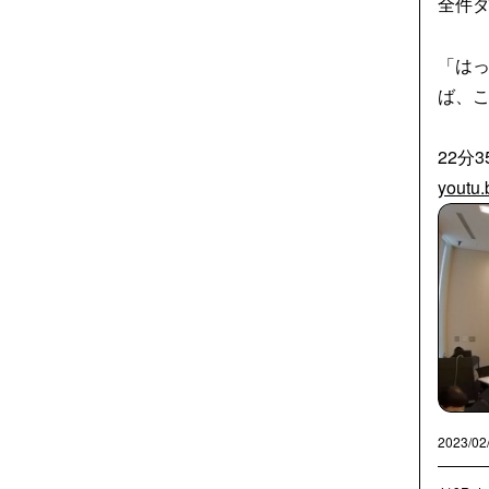
全件
「は
ば、
22分
youtu
2023/02