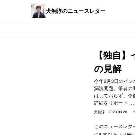
犬飼淳のニュースレター
【独自】
の見解
今年2月3日のイ
漏洩問題。筆者の
はしておらず、今
詳細をリポートし
犬飼淳
2023.03.26
このニュースレタ
に6 本以上（目