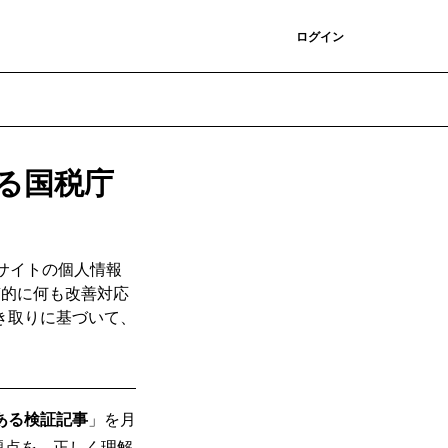
登録
ログイン
る国税庁
サイトの個人情報
質的に何も改善対応
き取りに基づいて、
ある検証記事
」を月
題点を、正しく理解