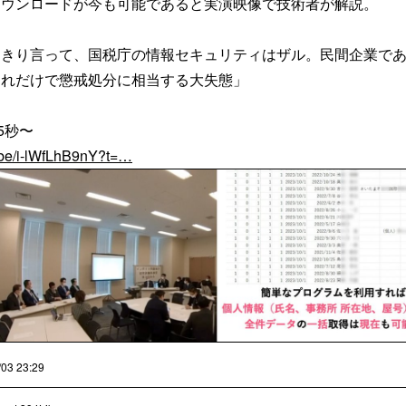
ダウンロードが今も可能であると実演映像で技術者が解説。
っきり言って、国税庁の情報セキュリティはザル。民間企業で
これだけで懲戒処分に相当する大失態」
35秒〜
.be/i-lWfLhB9nY?t=…
/03 23:29