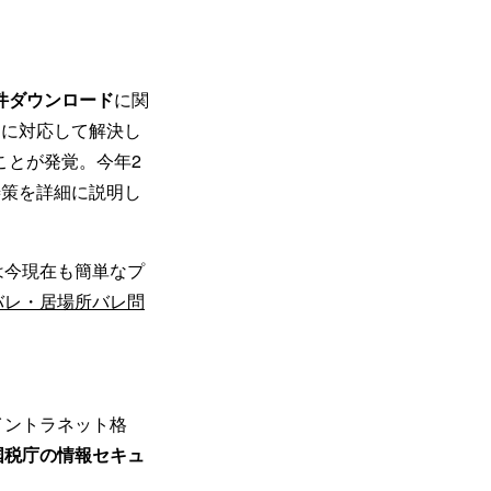
件ダウンロード
に関
速に対応して解決し
ことが発覚。今年2
善策を詳細に説明し
は今現在も簡単なプ
バレ・居場所バレ問
イントラネット格
国税庁の情報セキュ