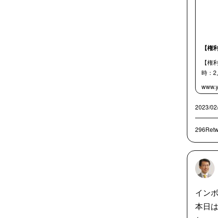
【権
【権
時：2
www.y
2023/02
296Retw
イン
本日