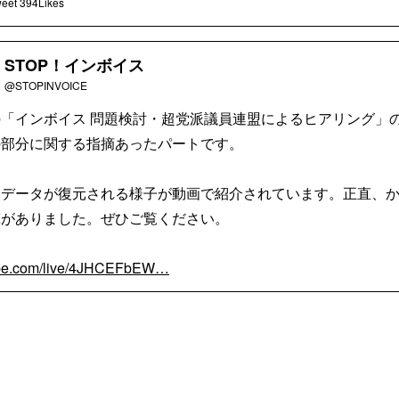
eet
394Likes
STOP！インボイス
@STOPINVOICE
「インボイス 問題検討・超党派議員連盟によるヒアリング」
の部分に関する指摘あったパートです。
にデータが復元される様子が動画で紹介されています。正直、
撃がありました。ぜひご覧ください。
be.com/live/4JHCEFbEW…