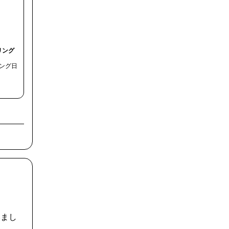
リング
ング日
いまし