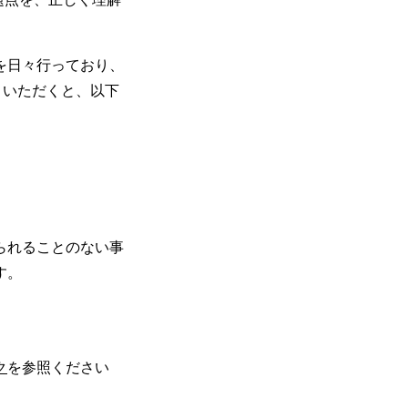
を日々行っており、
）いただくと、以下
られることのない事
す。
ク
を参照ください