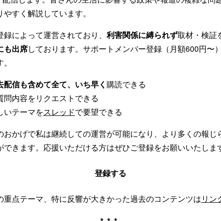
りやすく解説しています。
登録によって運営されており、
利害関係に縛られず
取材・検証
にも出席
しております。サポートメンバー登録（月額600円〜
す。
去配信も含めて全て、いち早く
購読できる
質問内容をリクエストできる
しいテーマを
スレッド
で要望できる
のおかげで私は継続しての運営が可能になり、より多くの報じ
ができます。応援いただける方はぜひご登録をお願いいたしま
登録する
の重点テーマ、特に反響が大きかった過去のコンテンツは
リン