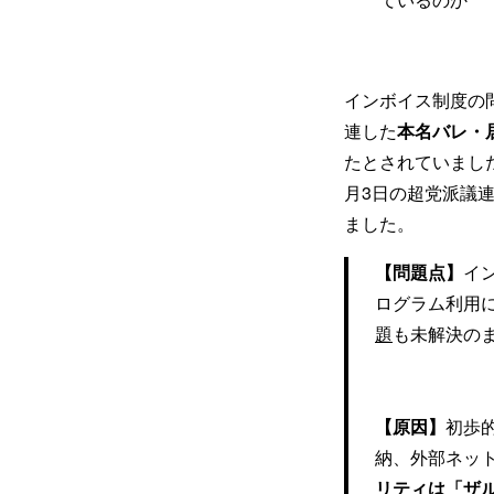
インボイス制度の
連した
本名バレ・
たとされていまし
月3日の超党派議
ました。
【問題点】
イ
ログラム利用
題
も未解決の
【原因】
初歩
納、外部ネッ
リティは「ザ