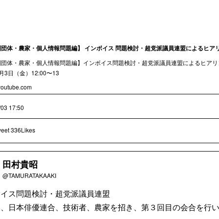
利団体・農家・個人情報問題編】 インボイス 問題検討・超党派議員連盟によるヒア
利団体・農家・個人情報問題編】インボイス問題検討・超党派議員連盟によるヒアリ
月3日（金）12:00〜13
outube.com
/03 17:50
eet
336Likes
田村貴昭
@TAMURATAKAAKI
ボイス問題検討・超党派議員連盟
は、日本俳優連合、技術者、農家を招き、第３回目の会合を行