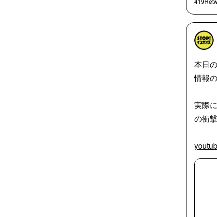
419Retw
本日の
情報
実際
の衝
youtu