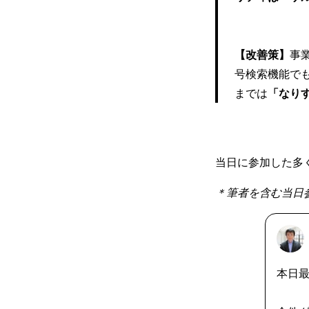
【改善策】
事
号検索機能で
までは
「なり
当日に参加した多
＊筆者を含む当日
本日