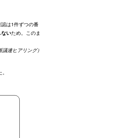
認は1件ずつの番
しない
ため。このま
党派議連ヒアリング）
た。