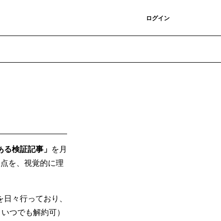
登録
ログイン
ある検証記事」
を月
題点を、視覚的に理
を日々行っており、
、いつでも解約可）