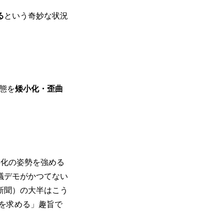
る
という奇妙な状況
態を
矮小化・歪曲
事化の姿勢を強める
議デモがかつてない
新聞）の大半はこう
道を求める」趣旨で