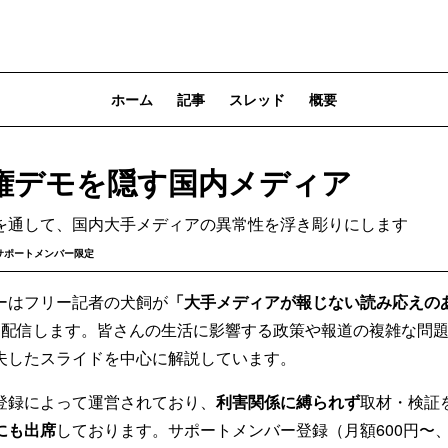
ホーム
記事
スレッド
概要
権デモを隠す国内メディア
を通して、国内大手メディアの異常性を浮き彫りにします
サポートメンバー限定
ーはフリー記者の犬飼が
「大手メディアが報じない読み応えの
）配信します。皆さんの生活に影響する政策や報道の複雑な問
夫したスライドを中心に解説しています。
登録によって運営されており、
利害関係に縛られず
取材・検証
にも出席
しております。サポートメンバー登録（月額600円〜