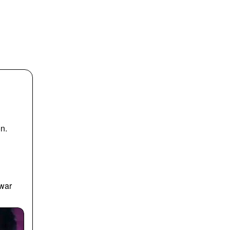
n.
-war