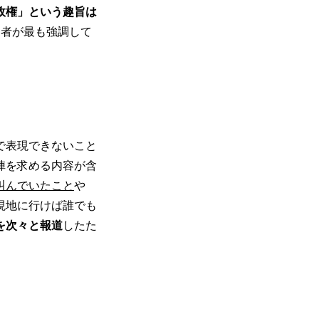
政権」という趣旨は
催者が最も強調して
で表現できないこと
陣を求める内容が含
叫んでいたこと
や
現地に行けば誰でも
を次々と報道
したた