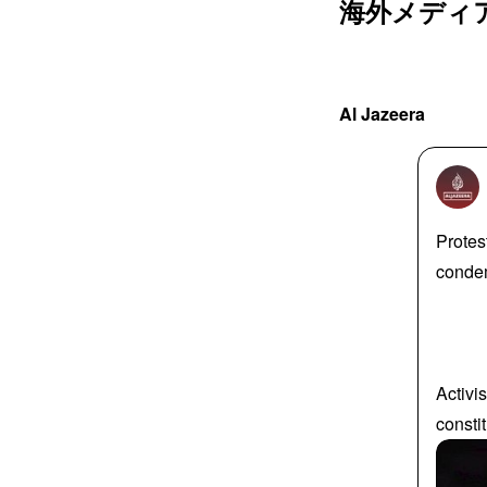
海外メディ
Al Jazeera
Protes
condem
Activi
consti