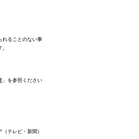
られることのない事
す。
要
」を参照ください
ア（テレビ・新聞）