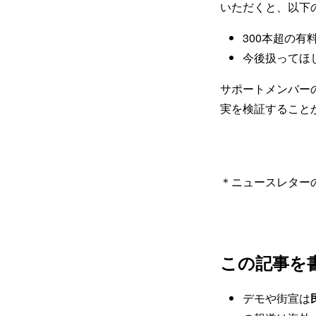
いただくと、以下
300本超の
今後扱ってほ
サポートメンバー
実を検証すること
＊ニュースレター
この記事を
デモや街宣は