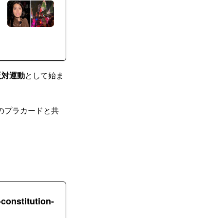
反対運動
として始ま
のプラカードと共
constitution-