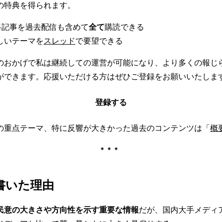
の特典を得られます。
有料記事を過去配信も含めて
全て
購読できる
しいテーマを
スレッド
で要望できる
のおかげで私は継続しての運営が可能になり、より多くの報じ
ができます。応援いただける方はぜひご登録をお願いいたしま
登録する
の重点テーマ、特に反響が大きかった過去のコンテンツは「
概
***
書いた理由
民意の大きさや方向性を示す重要な情報
だが、国内大手メディ