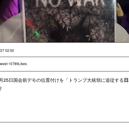
/27 02:50
weet
10789Likes
3月25日国会前デモの位置付けを「トランプ大統領に追従する
日
介