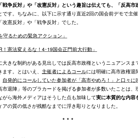
「戦争反対」や「改憲反対」という趣旨は伝えても、「反高市
とです。ちなみに、以下に示す通り直近2回の国会前デモで主
「改憲反対」や「戦争反対」でした。
法を守るための緊急アクション」
WAR！憲法変えるな！4･19国会正門前大行動」
に大きな制約がある見出しでは反高市政権というニュアンスま
きます。とはいえ、
主催者によるコール
には明確に高市政権退
、
自発的にコールしていた参加者が「高市やめろ！」と口々に
高市退陣」等のプラカードを掲げる参加者が多数いたことは、
ながら海外メディアはそうした点も加味して
実に本質的な内容
ィアの質の低さが残酷なまでに浮き彫りとなりました。
***