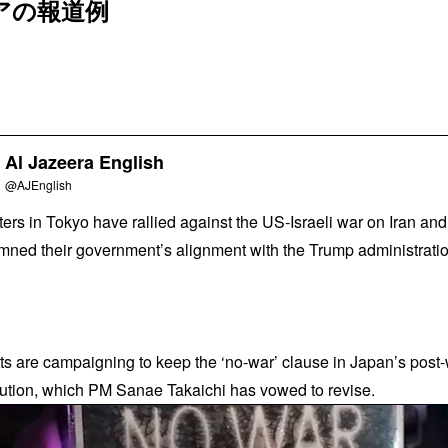
アの報道例
Al Jazeera English
@AJEnglish
ters in Tokyo have rallied against the US-Israeli war on Iran and
ned their government’s alignment with the Trump administratio
sts are campaigning to keep the ‘no-war’ clause in Japan’s post
tution, which PM Sanae Takaichi has vowed to revise.