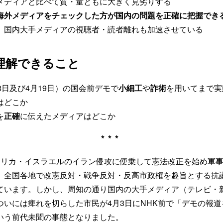
メディアと比べて質・量ともに大きく見劣りする
海外メディアをチェックした方が国内の問題を正確に把握でき
、国内大手メディアの視聴者・読者離れも加速させている
理解できること
8日及び4月19日）の国会前デモで
小細工
や
詐術
を用いてまで実
はどこか
を
正確
に伝えたメディアはどこか
***
メリカ・イスラエルのイラン侵攻に便乗して憲法改正を始め軍
、全国各地で改憲反対・戦争反対・反高市政権を趣旨とする抗
ています。しかし、周知の通り国内の大手メディア（テレビ・
ついには痺れを切らした市民が4月3日にNHK前で「デモの報
いう前代未聞の事態となりました。