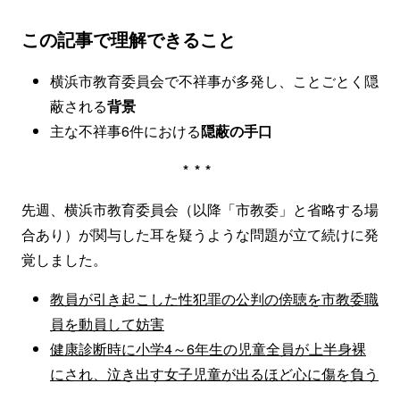
この記事で理解できること
横浜市教育委員会で不祥事が多発し、ことごとく隠
蔽される
背景
主な不祥事6件における
隠蔽の手口
***
先週、横浜市教育委員会（以降「市教委」と省略する場
合あり）が関与した耳を疑うような問題が立て続けに発
覚しました。
教員が引き起こした性犯罪の公判の傍聴を市教委職
員を動員して妨害
健康診断時に小学4～6年生の児童全員が上半身裸
にされ、泣き出す女子児童が出るほど心に傷を負う