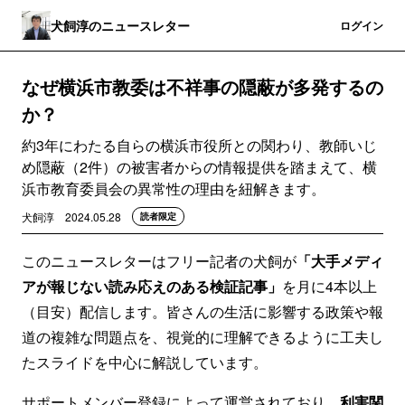
犬飼淳のニュースレター
登録
ログイン
なぜ横浜市教委は不祥事の隠蔽が多発するの
か？
約3年にわたる自らの横浜市役所との関わり、教師いじ
め隠蔽（2件）の被害者からの情報提供を踏まえて、横
浜市教育委員会の異常性の理由を紐解きます。
犬飼淳
2024.05.28
読者限定
このニュースレターはフリー記者の犬飼が
「大手メディ
アが報じない読み応えのある検証記事」
を月に4本以上
（目安）配信します。皆さんの生活に影響する政策や報
道の複雑な問題点を、視覚的に理解できるように工夫し
たスライドを中心に解説しています。
サポートメンバー登録によって運営されており、
利害関