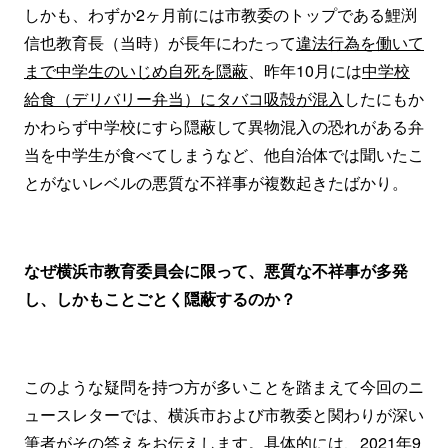
しかも、わずか2ヶ月前には市教委のトップである鯉渕
信也教育長（当時）が長年にわたって
違法行為を働いて
まで中学生のいじめ自死を隠蔽
、昨年10月には
中学校
給食（デリバリー弁当）にタバコ吸殻が混入
したにもか
かわらず中学校にすら隠蔽して異物混入の恐れがある弁
当を中学生が食べてしまうなど、他自治体では聞いたこ
とがないレベルの悪質な不祥事が複数起きたばかり。
なぜ横浜市教育委員会に限って、悪質な不祥事が多発
し、しかもことごとく隠蔽するのか？
このような疑問を持つ方が多いことを踏まえて今回のニ
ュースレターでは、横浜市および市教委と関わりが深い
筆者がその答えをお伝えします。具体的には、2021年9