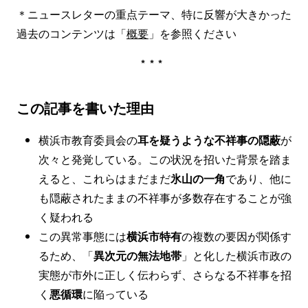
＊ニュースレターの重点テーマ、特に反響が大きかった
過去のコンテンツは「
概要
」を参照ください
***
この記事を書いた理由
横浜市教育委員会の
耳を疑うような不祥事の隠蔽
が
次々と発覚している。この状況を招いた背景を踏ま
えると、これらはまだまだ
氷山の一角
であり、他に
も隠蔽されたままの不祥事が多数存在することが強
く疑われる
この異常事態には
横浜市特有
の複数の要因が関係す
るため、「
異次元の無法地帯
」と化した横浜市政の
実態が市外に正しく伝わらず、さらなる不祥事を招
く
悪循環
に陥っている