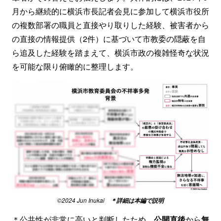
月から継続的に横浜市長記者会見に参加して横浜市役所
の複数部署の職員と直接やり取りした経験、被害者から
の直接の情報提供（2件）に基づいて市教委の隠蔽を自
ら追及した経験を踏まえて、横浜市政の複雑怪奇な状況
を可能な限り俯瞰的に整理します。
©️2024 Jun Inukai
＊詳細は本編で説明
＊公共性が非常に高いと判断したため、
公開直後
から
無