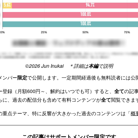
©️2026 Jun Inukai ＊詳細は
本編
で説明
メンバー
限定
で公開します。一定期間経過後も無料読者には公
ー登録（月額600円～、解約はいつでも可）すると、
全て
の記
らに、過去の配信分も含めて有料コンテンツが
全て
閲覧できま
の重点テーマ、特に反響が大きかった過去のコンテンツは「
概
この記事はサポートメンバー限定です