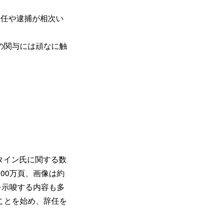
辞任や逮捕が相次い
の関与には頑なに触
スタイン氏に関する数
00万頁、画像は約
を示唆する内容も多
ことを始め、辞任を