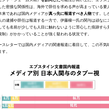
した密接な関係性は、海外で辞任を求める声が高まっている要
本来であれば国内メディアが
真っ先に報道すべき人物
です。し
人の逮捕や辞任は報道する一方で、伊藤穰一氏の関与は頑なに
しても名前が少しでも人目に触れないように苦心した痕跡すら
規制）がかかっていることが強く疑われる状況です。
ースレターでは国内メディアの関連報道に着目して、この不気
ます。