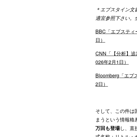
＊エプスタイン文
適宜参照下さい。
BBC「エプスティ
日）
CNN「【分析】
026年2月1日）
Bloomberg
2日）
そして、この件は
まうという情報格
万回も登場
し、直
式名称：リトル・