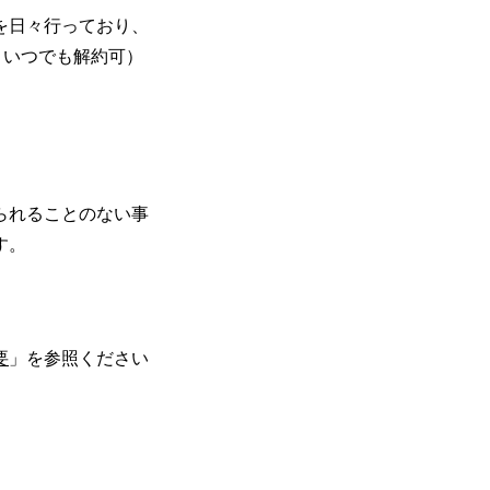
を日々行っており、
、いつでも解約可）
られることのない事
す。
要
」を参照ください