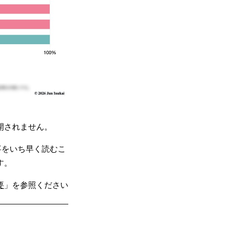
開されません。
事をいち早く読むこ
す。
要
」を参照ください