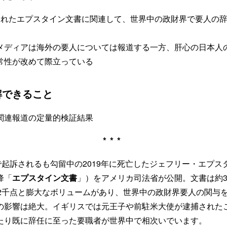
されたエプスタイン文書に関連して、世界中の政財界で要人の
メディアは海外の要人については報道する一方、肝心の日本人
常性が改めて際立っている
解できること
関連報道の定量的検証結果
***
で起訴されるも勾留中の2019年に死亡したジェフリー・エプ
降「
エプスタイン文書
」）をアメリカ司法省が公開。文書は約3
約2千点と膨大なボリュームがあり、世界中の政財界要人の関与
の影響は絶大。イギリスでは元王子や前駐米大使が逮捕された
たり既に辞任に至った要職者が世界中で相次いでいます。