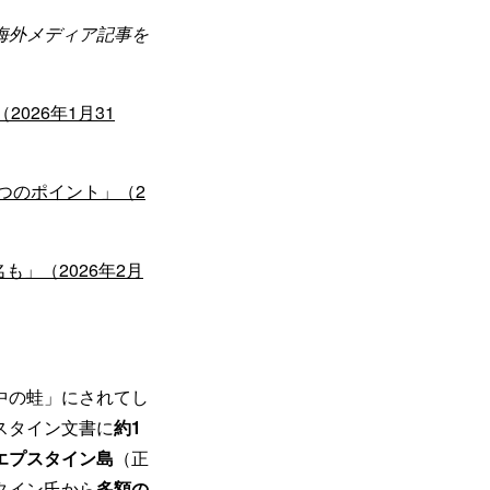
海外メディア記事を
026年1月31
つのポイント」（2
も」（2026年2月
中の蛙」にされてし
スタイン文書に
約1
エプスタイン島
（正
タイン氏から
多額の