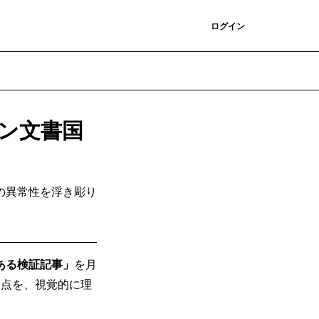
登録
ログイン
ン文書国
の異常性を浮き彫り
ある検証記事」
を月
題点を、視覚的に理