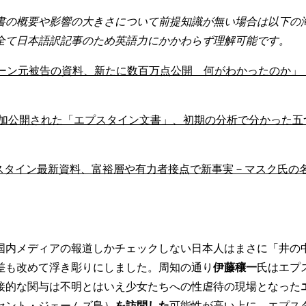
書の概要や影響の大きさについて前提知識が無い場合は以下の
全て日本語訳記事のため英語力にかかわらず理解可能です。
ーン元被告の資料、新たに数百万点公開 何がわかったのか」（2
追加公開された「エプスタイン文書」、初期の分析で分かった五
「エプスタイン最新資料、富裕層や有力者接点で新事実－マスク氏の名
国内メディアの報道しかチェックしない日本人はまさに「井の
差も改めて浮き彫りにしました。周知の通り
伊藤穰一
氏はエプ
接的な関与は不明とはいえ少女たちへの性虐待の現場となった
セント・ジェームズ島）
を訪問した
可能性が高い上に、エプス