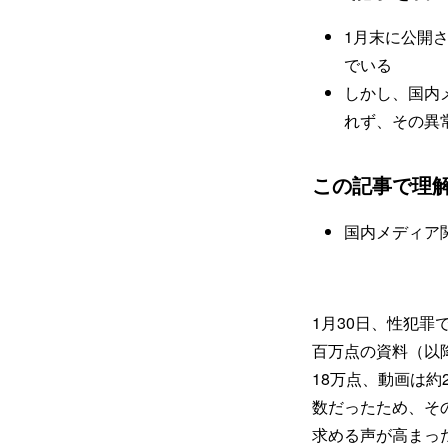
1月末に公開
でいる
しかし、国内
れず、その異
この記事で理
国内メディア
1月30日、性犯罪
百万点の資料（以
18万点、動画は
数だったため、そ
求める声が高まっ