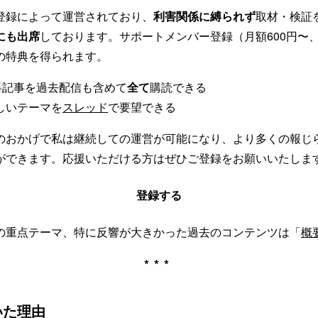
登録によって運営されており、
利害関係に縛られず
取材・検証
にも出席
しております。サポートメンバー登録（月額600円〜
の特典を得られます。
有料記事を過去配信も含めて
全て
購読できる
しいテーマを
スレッド
で要望できる
のおかげで私は継続しての運営が可能になり、より多くの報じ
ができます。応援いただける方はぜひご登録をお願いいたしま
登録する
の重点テーマ、特に反響が大きかった過去のコンテンツは「
概
***
いた理由