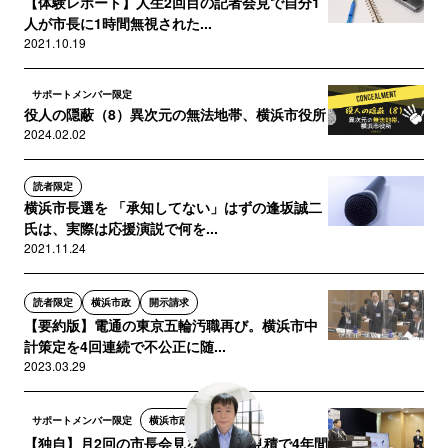
【体験レポート】人生2回目の記者会見で自分1
人が市長に1時間無視された...
2021.10.19
サポートメンバー限定
役人の隠蔽（8）異次元の無法地帯、横浜市役所
2024.02.02
読者限定
横浜市長選を 「承知してない」はずの逢坂誠二
氏は、実際は応援演説で何を...
2021.11.24
読者限定
横浜市政
開示請求
【要約版】電通の東京五輪汚職再び。横浜市中
計策定を4回連続で不公正に随...
2023.03.29
サポートメンバー限定
横浜市政
開示請求
【独自】月2回の市長会見を月4回の見積で4年間