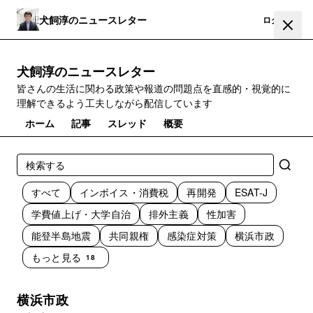
犬飼淳のニュースレター
登録
ログイン
犬飼淳のニュースレター
皆さんの生活に関わる政策や報道の問題点を直感的・視覚的に
理解できるよう工夫しながら配信しています
ホーム
記事
スレッド
概要
すべて
インボイス・消費税
再開発
ESAT-J
学費値上げ・大学自治
排外主義
性加害
能登半島地震
共同親権
感染症対策
横浜市政
もっと見る
18
横浜市政