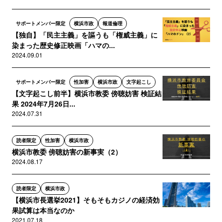
サポートメンバー限定
横浜市政
報道倫理
【独自】「民主主義」を謳うも「権威主義」に
染まった歴史修正映画「ハマの...
2024.09.01
サポートメンバー限定
性加害
横浜市政
文字起こし
【文字起こし前半】横浜市教委 傍聴妨害 検証結
果 2024年7月26日...
2024.07.31
読者限定
性加害
横浜市政
横浜市教委 傍聴妨害の新事実（2）
2024.08.17
読者限定
横浜市政
【横浜市長選挙2021】そもそもカジノの経済効
果試算は本当なのか
2021.07.18