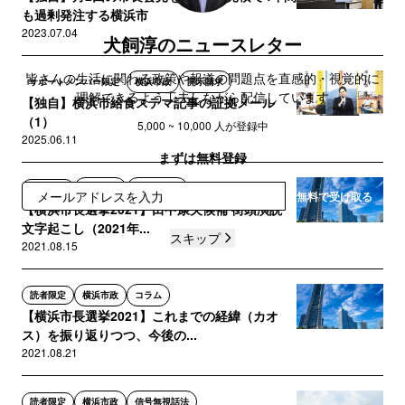
も過剰発注する横浜市
2023.07.04
犬飼淳のニュースレター
皆さんの生活に関わる政策や報道の問題点を直感的・視覚的に
サポートメンバー限定
横浜市政
開示請求
理解できるよう工夫しながら配信しています
【独自】横浜市給食ステマ記事の証拠メール
（1）
5,000 ~ 10,000 人が登録中
2025.06.11
まずは無料登録
読者限定
横浜市政
文字起こし
無料で受け取る
【横浜市長選挙2021】田中康夫候補 街頭演説
文字起こし（2021年...
スキップ
2021.08.15
読者限定
横浜市政
コラム
【横浜市長選挙2021】これまでの経緯（カオ
ス）を振り返りつつ、今後の...
2021.08.21
読者限定
横浜市政
信号無視話法