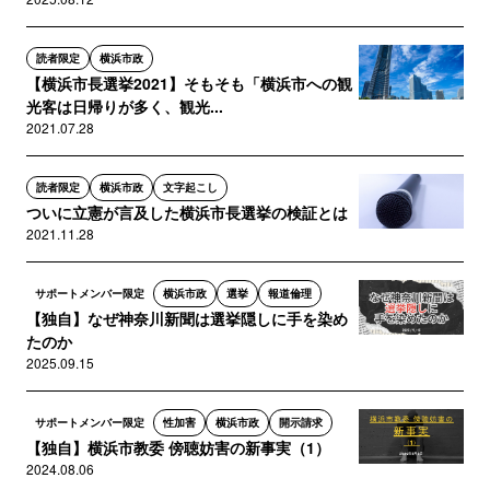
読者限定
横浜市政
【横浜市長選挙2021】そもそも「横浜市への観
光客は日帰りが多く、観光...
2021.07.28
読者限定
横浜市政
文字起こし
ついに立憲が言及した横浜市長選挙の検証とは
2021.11.28
サポートメンバー限定
横浜市政
選挙
報道倫理
【独自】なぜ神奈川新聞は選挙隠しに手を染め
たのか
2025.09.15
サポートメンバー限定
性加害
横浜市政
開示請求
【独自】横浜市教委 傍聴妨害の新事実（1）
2024.08.06