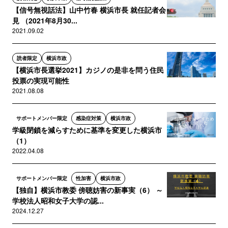
【信号無視話法】山中竹春 横浜市長 就任記者会
見 （2021年8月30...
2021.09.02
読者限定
横浜市政
【横浜市長選挙2021】カジノの是非を問う住民
投票の実現可能性
2021.08.08
サポートメンバー限定
感染症対策
横浜市政
学級閉鎖を減らすために基準を変更した横浜市
（1）
2022.04.08
サポートメンバー限定
性加害
横浜市政
【独自】横浜市教委 傍聴妨害の新事実（6） ～
学校法人昭和女子大学の認...
2024.12.27