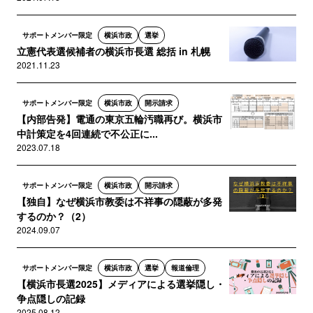
サポートメンバー限定
横浜市政
選挙
立憲代表選候補者の横浜市長選 総括 in 札幌
2021.11.23
サポートメンバー限定
横浜市政
開示請求
【内部告発】電通の東京五輪汚職再び。横浜市
中計策定を4回連続で不公正に...
2023.07.18
サポートメンバー限定
横浜市政
開示請求
【独自】なぜ横浜市教委は不祥事の隠蔽が多発
するのか？（2）
2024.09.07
サポートメンバー限定
横浜市政
選挙
報道倫理
【横浜市長選2025】メディアによる選挙隠し・
争点隠しの記録
2025.08.12