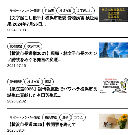
サポートメンバー限定
性加害
横浜市政
文字起こし
【文字起こし後半】横浜市教委 傍聴妨害 検証結
果 2024年7月26日...
2024.08.03
読者限定
横浜市政
【横浜市長選挙2021】現職・林文子市長のカジ
ノ誘致をめぐる発言の変遷...
2021.07.15
読者限定
横浜市政
選挙
【衆院選2026】誤情報拡散でパワハラ横浜市長
誕生に貢献した有田芳生氏...
2026.02.02
サポートメンバー限定
横浜市政
選挙
コラム
【横浜市長選2025】投開票を終えて
2025.08.04