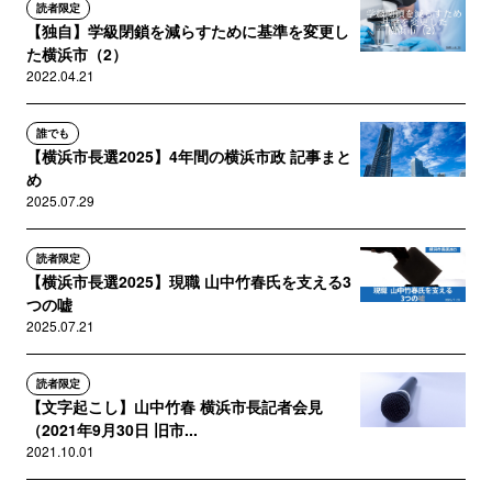
読者限定
【独自】学級閉鎖を減らすために基準を変更し
た横浜市（2）
2022.04.21
誰でも
【横浜市長選2025】4年間の横浜市政 記事まと
め
2025.07.29
読者限定
【横浜市長選2025】現職 山中竹春氏を支える3
つの嘘
2025.07.21
読者限定
【文字起こし】山中竹春 横浜市長記者会見
（2021年9月30日 旧市...
2021.10.01