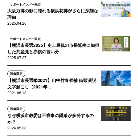
サポートメンバー限定
大阪万博の影に隠れる横浜花博がさらに深刻な
理由
2025.04.26
サポートメンバー限定
【横浜市長選2025】史上最低の市長誕生に加担
した共産党と赤旗の言い分...
2025.07.27
読者限定
【横浜市長選挙2021】山中竹春候補 街頭演説
文字起こし（2021年...
2021.08.18
読者限定
なぜ横浜市教委は不祥事の隠蔽が多発するの
か？
2024.05.28