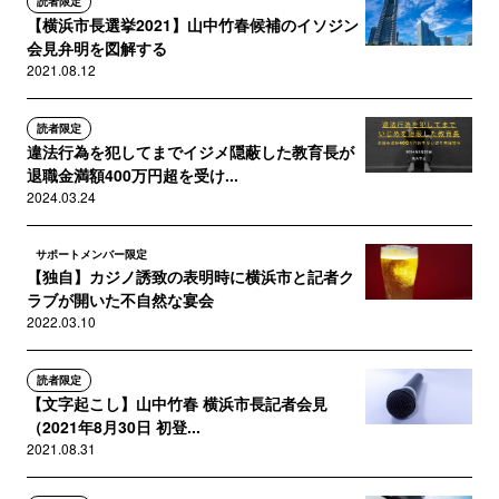
読者限定
【横浜市長選挙2021】山中竹春候補のイソジン
会見弁明を図解する
2021.08.12
読者限定
違法行為を犯してまでイジメ隠蔽した教育長が
退職金満額400万円超を受け...
2024.03.24
サポートメンバー限定
【独自】カジノ誘致の表明時に横浜市と記者ク
ラブが開いた不自然な宴会
2022.03.10
読者限定
【文字起こし】山中竹春 横浜市長記者会見
（2021年8月30日 初登...
2021.08.31