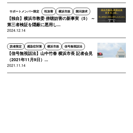
サポートメンバー限定
性加害
横浜市政
開示請求
【独自】横浜市教委 傍聴妨害の新事実（5） ～
第三者検証を隠蔽に悪用し...
2024.12.14
読者限定
感染症対策
横浜市政
信号無視話法
【信号無視話法】山中竹春 横浜市長 記者会見
（2021年11月9日）...
2021.11.14