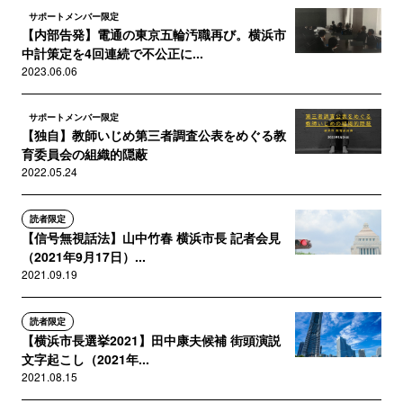
サポートメンバー限定
【内部告発】電通の東京五輪汚職再び。横浜市
中計策定を4回連続で不公正に...
2023.06.06
サポートメンバー限定
【独自】教師いじめ第三者調査公表をめぐる教
育委員会の組織的隠蔽
2022.05.24
読者限定
【信号無視話法】山中竹春 横浜市長 記者会見
（2021年9月17日）...
2021.09.19
読者限定
【横浜市長選挙2021】田中康夫候補 街頭演説
文字起こし（2021年...
2021.08.15