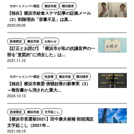
サポートメンバー限定
横浜市政
開示請求
【独自】横浜市給食ステマ記事の証拠メール
（2）削除理由「容量不足」は真...
2025.09.05
読者限定
横浜市政
お知らせ
【訂正とお詫び】「横浜市が私の抗議音声の一
部を”意図的”に消去した」は...
2021.11.10
サポートメンバー限定
性加害
横浜市政
開示請求
【独自】横浜市教委 傍聴妨害の新事実（3）
～報告書から消された重大...
2024.10.13
読者限定
横浜市政
文字起こし
【横浜市長選挙2021】田中康夫候補 街頭演説
文字起こし（2021年...
2021.08.16