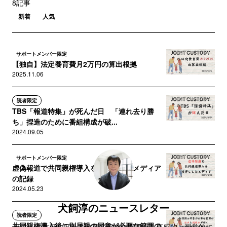
8記事
新着
人気
サポートメンバー限定
【独自】法定養育費月2万円の算出根拠
2025.11.06
読者限定
TBS「報道特集」が死んだ日 「連れ去り勝
ち」捏造のために番組構成が破...
2024.09.05
サポートメンバー限定
虚偽報道で共同親権導入を後押ししたメディア
の記録
2024.05.23
犬飼淳のニュースレター
読者限定
共同親権導入後に別居親の同意が必要な範囲の
皆さんの生活に関わる政策や報道の問題点を直感的・視覚的に