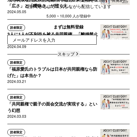
「広さ」と「曖昧さ」が招く大...
理解できるよう工夫しながら配信しています
2024.05.05
5,000 ~ 10,000 人が登録中
まずは無料登録
読者限定
3人に1人が不利益を被る共同親権。「離婚禁止
無料で受け取る
制度」を超えて「少子化促進...
2024.04.09
スキップ
読者限定
「福原愛氏のトラブルは日本が共同親権なら防
げた」は本当か？
2024.03.21
読者限定
「共同親権で親子の面会交流が実現する」とい
う幻想
2024.03.03
読者限定