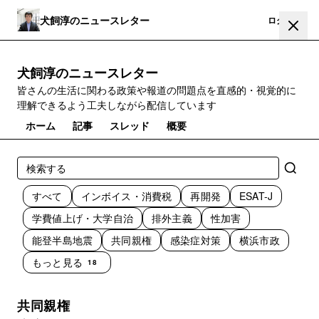
犬飼淳のニュースレター
登録
ログイン
犬飼淳のニュースレター
皆さんの生活に関わる政策や報道の問題点を直感的・視覚的に
理解できるよう工夫しながら配信しています
ホーム
記事
スレッド
概要
すべて
インボイス・消費税
再開発
ESAT-J
学費値上げ・大学自治
排外主義
性加害
能登半島地震
共同親権
感染症対策
横浜市政
もっと見る
18
共同親権